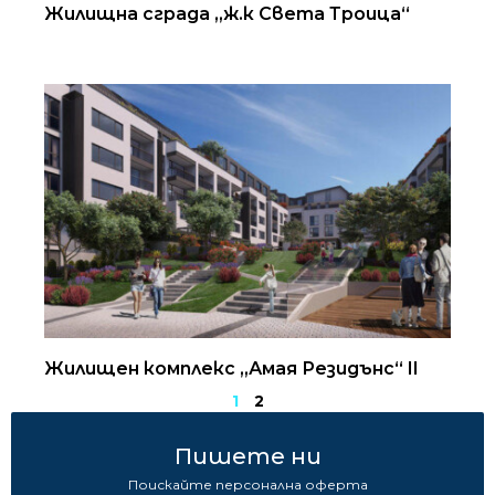
Жилищна сграда „ж.к Света Троица“
Жилищен комплекс „Амая Резидънс“ II
1
2
Пишете ни
Поискайте персонална оферта