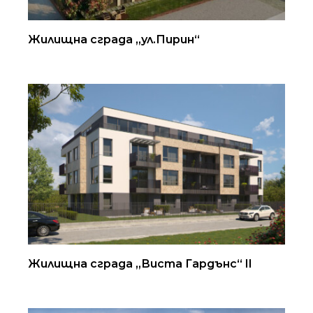
Жилищна сграда „ул.Пирин“
Жилищна сграда „Виста Гардънс“ II