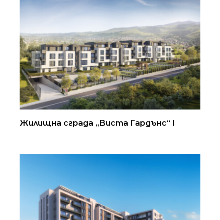
Жилищна сграда „Виста Гардънс“ I