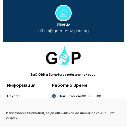
Имейл
office@germanov-pipe.bg
ВиК, ОВК и битови газови инсталации.
Информация
Работно време
Начало
Пон – Съб: от 08:00 - 18:00
За нас
Нед: Затворено
Услуги
Използваме бисквитки, за да оптимизираме нашия сайт и нашите
Цени
услуги.
Проекти