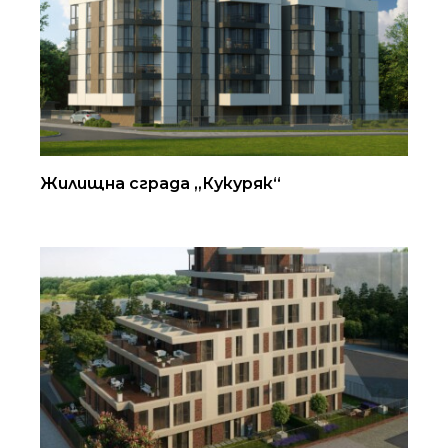
Жилищна сграда „Кукуряк“