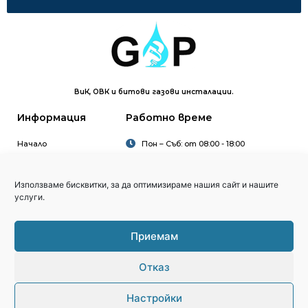
ВиК, ОВК и битови газови инсталации.
Информация
Работно време
Начало
Пон – Съб: от 08:00 - 18:00
За нас
Нед: Затворено
Услуги
Използваме бисквитки, за да оптимизираме нашия сайт и нашите
Цени
услуги.
Проекти
Контакти
Приемам
Гр. София кв. Манастирски ливади, ул. Ралевица №70
office@germanov-pipe.bg
Отказ
+359 876 776 017
Настройки
Copyright © 2026 germanov-pipe