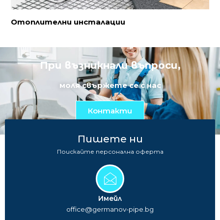
Отоплителни инсталации
При възникнали въпроси,
моля свържете се с нас
Контакти
Пишете ни
Поискайте персонална оферта
Имейл
office@germanov-pipe.bg