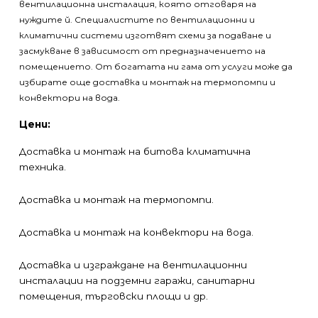
вентилационна инсталация, която отговаря на
нуждите й. Специалистите по вентилационни и
климатични системи изготвят схеми за подаване и
засмукване в зависимост от предназначението на
помещението. От богатата ни гама от услуги може да
избирате още доставка и монтаж на термопомпи и
конвектори на вода.
Цени:
Доставка и монтаж на битова климатична
техника.
Доставка и монтаж на термопомпи.
Доставка и монтаж на конвектори на вода.
Доставка и изграждане на вентилационни
инсталации на подземни гаражи, санитарни
помещения, търговски площи и др.