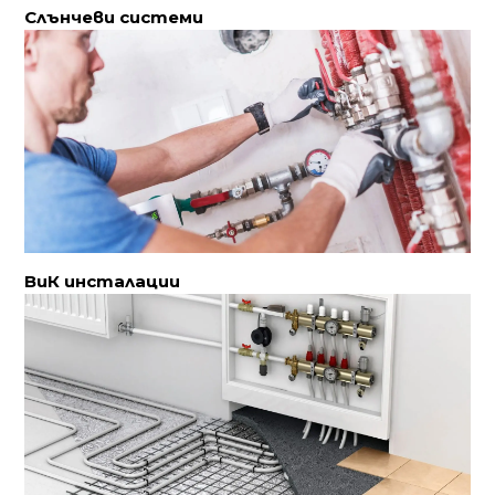
Слънчеви системи
ВиК инсталации