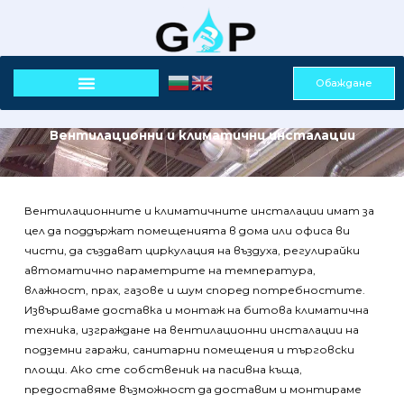
Skip
to
content
Обаждане
Вентилационни и климатични инсталации
Вентилационните и климатичните инсталации имат за
цел да поддържат помещенията в дома или офиса ви
чисти, да създават циркулация на въздуха, регулирайки
автоматично параметрите на температура,
влажност, прах, газове и шум според потребностите.
Извършваме доставка и монтаж на битова климатична
техника, изграждане на вентилационни инсталации на
подземни гаражи, санитарни помещения и търговски
площи. Ако сте собственик на пасивна къща,
предоставяме възможност да доставим и монтираме